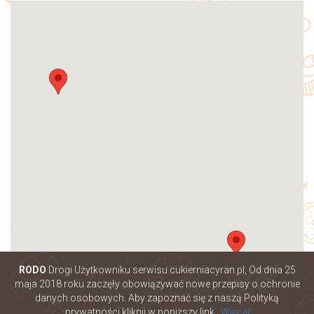
RODO
Drogi Użytkowniku serwisu cukierniacyran.pl, Od dnia 25
maja 2018 roku zaczęły obowiązywać nowe przepisy o ochronie
danych osobowych. Aby zapoznać się z naszą Polityką
prywatności kliknij w poniższy link .
Więcej