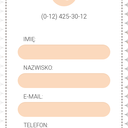
(0-12) 425-30-12
IMIĘ:
NAZWISKO:
E-MAIL:
TELEFON: