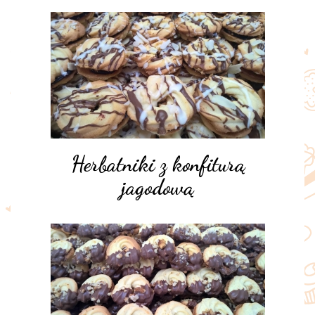
Herbatniki z konfiturą
jagodową