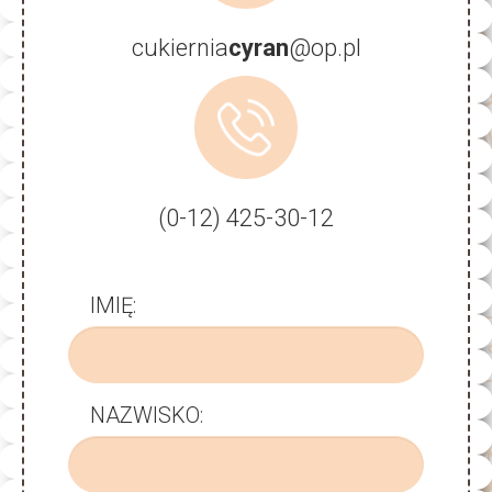
cukiernia
cyran
@op.pl
(0-12) 425-30-12
IMIĘ:
NAZWISKO: