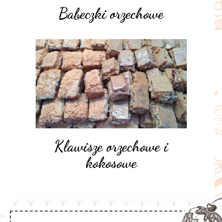
Babeczki orzechowe
Klawisze orzechowe i
kokosowe