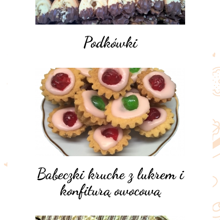
Podkówki
Babeczki kruche z lukrem i
konfiturą owocową